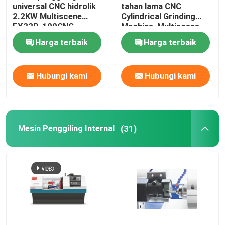
universal CNC hidrolik
tahan lama CNC
2.2KW Multiscene
Cylindrical Grinding
FX32P-100CNC
Machine, Multiscene
Universal Grinder
Harga terbaik
Harga terbaik
Machine
Hubungi kami
Hubungi kami
Mesin Penggiling Internal
(31)
Rumah
Produk
Tentang kami