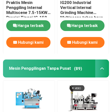
Praktis Mesin
IG200 Industrial
Penggiling Internal
Vertical Internal
Multiscene 7.5-15KW
Grinding Machine
Tur Pabrik
Presisi Tinggi IG-150
Multiscene tahan haus
Harga terbaik
Harga terbaik
Kontrol Kualitas
Hubungi kami
Hubungi kami
Hubungi Kami
Minta Kutipan
Mesin Penggilingan Tanpa Pusat
(89)
Mesin Penggiling CNC
Mesin Penggiling Silinder
Mesin Penggiling Internal