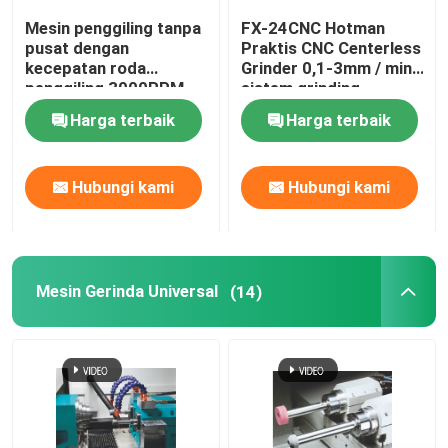
Mesin penggiling tanpa
FX-24CNC Hotman
pusat dengan
Praktis CNC Centerless
Mesin Penggilingan Tanpa Pusat
kecepatan roda
Grinder 0,1-3mm / min
penggiling 3000RPM
sistem grinding
Multifungsi stabil
Mesin Gerinda Universal
Harga terbaik
Harga terbaik
penggiling industri
Mesin Gerinda Vertikal
Hubungi kami
Hubungi kami
Mesin Penggiling Permukaan
Mesin Gerinda Universal
(14)
Precision CNC Lathe
Mesin penggilingan poros engkol
Mesin Penggiling Camshaft