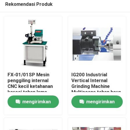
Rekomendasi Produk
FX-01/01SP Mesin
IG200 Industrial
penggiling internal
Vertical Internal
CNC kecil ketahanan
Grinding Machine
Rumah
korosi tahan lama
Multiscene tahan haus
mengirimkan
mengirimkan
Produk
permintaan
permintaan
Tentang kami