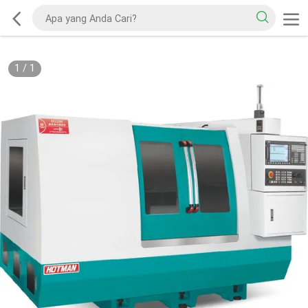
1
/
1