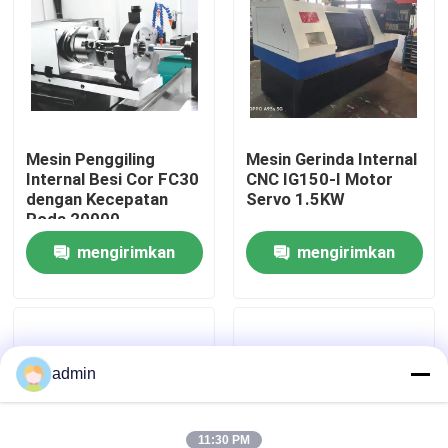
Tur Pabrik
Kontrol Kualitas
Mesin Penggiling
Mesin Gerinda Internal
Internal Besi Cor FC30
CNC IG150-I Motor
Hubungi Kami
dengan Kecepatan
Servo 1.5KW
Roda 20000-
60000rpm
Minta Kutipan
mengirimkan
mengirimkan
permintaan
permintaan
Mesin Penggiling CNC
Mesin Penggiling Silinder
admin
Mesin Penggiling Internal
11:30 PM