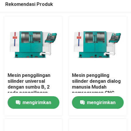
Rekomendasi Produk
Mesin penggilingan
Mesin penggiling
silinder universal
silinder dengan dialog
dengan sumbu B, 2
manusia Mudah
Rumah
roda penggilingan
pemrograman CNC
eksternal dan 1 roda
controller
mengirimkan
mengirimkan
penggilingan internal
Produk
permintaan
permintaan
Tentang kami