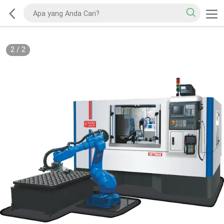
2
/
2