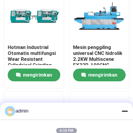
Tur Pabrik
Kontrol Kualitas
Hotman Industrial
Mesin penggiling
Otomatis multifungsi
universal CNC hidrolik
Hubungi Kami
Wear Resistant
2.2KW Multiscene
Cylindrical Grinding
FX32P-100CNC
Machine
Minta Kutipan
mengirimkan
mengirimkan
permintaan
permintaan
Mesin Penggiling CNC
Mesin Penggiling Silinder
admin
Mesin Penggiling Internal
6:10 PM