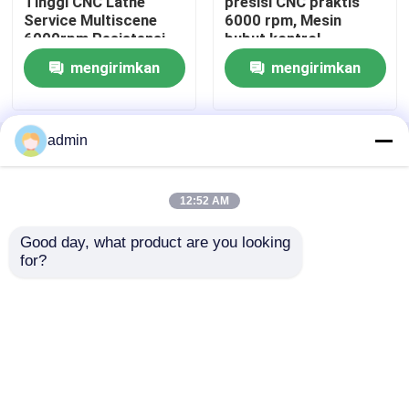
Tinggi CNC Lathe
presisi CNC praktis
Service Multiscene
6000 rpm, Mesin
6000rpm Resistensi
bubut kontrol
Mesin Penggilingan Tanpa Pusat
Korosi
komputer industri
mengirimkan
mengirimkan
Mesin Gerinda Universal
permintaan
permintaan
admin
Rumah
Tentang kita
Hubungi kami
Desktop Site
Mesin Gerinda Vertikal
Sitemap
Privacy Policy
12:52 AM
Mesin Penggiling Permukaan
Good day, what product are you looking 
Kualitas
Mesin Penggiling CNC
Pabrik
for?
cina.Copyright © 2026 Guangdong Hotman
Precision CNC Lathe
Machine Tool Co.,Ltd.. All Rights Reserved.
Mesin penggilingan poros engkol
Mesin Penggiling Camshaft