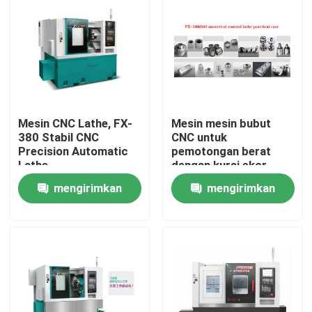
Mesin CNC Lathe, FX-
Mesin mesin bubut
380 Stabil CNC
CNC untuk
Precision Automatic
pemotongan berat
Lathe
dengan kursi ekor
servo yang dapat
mengirimkan
mengirimkan
diprogram dan spindle
bermotor
permintaan
permintaan
Rumah
Produk
Tentang kami