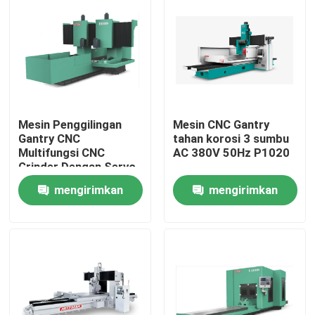
Mesin Penggilingan
Mesin CNC Gantry
Gantry CNC
tahan korosi 3 sumbu
Multifungsi CNC
AC 380V 50Hz P1020
Grinder Dengan Servo
Motor Diamond Roller
mengirimkan
mengirimkan
HK610
permintaan
permintaan
Rumah
Produk
Tentang kami