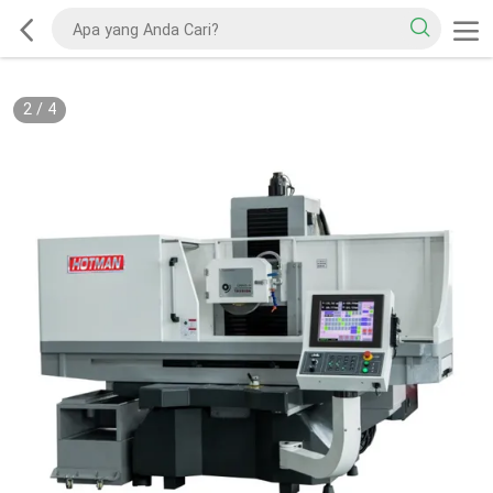
2
/
4