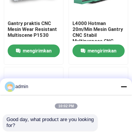
Tur Pabrik
Gantry praktis CNC
L4000 Hotman
Mesin Wear Resistant
20m/Min Mesin Gantry
Multiscene P1530
CNC Stabil
Kontrol Kualitas
Multipurpose CNC
Linear Grinder
mengirimkan
mengirimkan
Hubungi Kami
permintaan
permintaan
Minta Kutipan
admin
Mesin Penggiling CNC
10:02 PM
Mesin Penggiling Silinder
Good day, what product are you looking 
for?
Hotman P1030 Mesin
P2060 Hotman 220V
Mesin Penggiling Internal