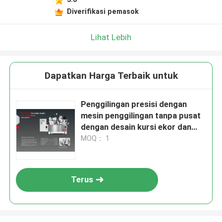
Diverifikasi pemasok
Lihat Lebih
Dapatkan Harga Terbaik untuk
Penggilingan presisi dengan
mesin penggilingan tanpa pusat
dengan desain kursi ekor dan
diameter roda penggilingan 200-
MOQ： 1
500mm
Terus