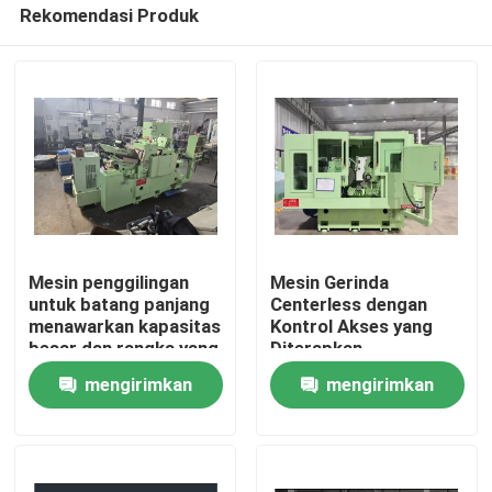
Rekomendasi Produk
Mesin penggilingan
Mesin Gerinda
untuk batang panjang
Centerless dengan
menawarkan kapasitas
Kontrol Akses yang
Rumah
besar dan rangka yang
Diterapkan,
kokoh memastikan
Menampilkan
mengirimkan
mengirimkan
operasi yang stabil di
Konstruksi yang Kuat
pabrik manufaktur
dan Kemampuan
Produk
permintaan
permintaan
Penggerindaan untuk
Suku Cadang Logam
Tentang kami