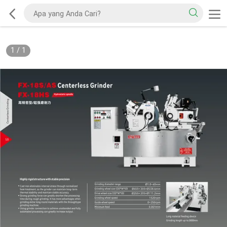
1
/
1