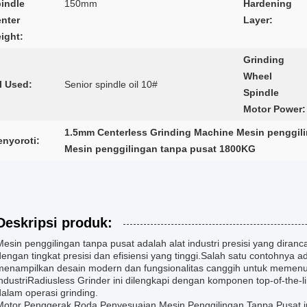
indle
150mm
Hardening
nter
Layer:
ight:
Grinding
Wheel
l Used:
Senior spindle oil 10#
Spindle
Motor Power:
1.5mm Centerless Grinding Machine Mesin penggili
nyoroti:
Mesin penggilingan tanpa pusat 1800KG
Deskripsi produk:
Mesin penggilingan tanpa pusat adalah alat industri presisi yang diran
dengan tingkat presisi dan efisiensi yang tinggi.Salah satu contohnya 
menampilkan desain modern dan fungsionalitas canggih untuk memenu
industriRadiusless Grinder ini dilengkapi dengan komponen top-of-the-l
dalam operasi grinding.
Motor Penggerak Roda Penyesuaian Mesin Penggilingan Tanpa Pusat i