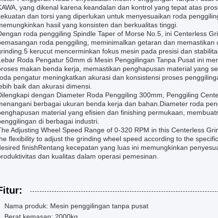
KAWA, yang dikenal karena keandalan dan kontrol yang tepat atas pros
kekuatan dan torsi yang diperlukan untuk menyesuaikan roda penggil
memungkinkan hasil yang konsisten dan berkualitas tinggi.
Dengan roda penggiling Spindle Taper of Morse No.5, ini Centerless G
pemasangan roda penggiling, meminimalkan getaran dan memastikan o
grinding.5 kerucut mencerminkan fokus mesin pada presisi dan stabilit
Lebar Roda Pengatur 50mm di Mesin Penggilingan Tanpa Pusat ini mem
proses makan benda kerja, memastikan penghapusan material yang ser
roda pengatur meningkatkan akurasi dan konsistensi proses penggili
lebih baik dan akurasi dimensi.
Dilengkapi dengan Diameter Roda Penggiling 300mm, Penggiling Centerl
menangani berbagai ukuran benda kerja dan bahan.Diameter roda pen
penghapusan material yang efisien dan finishing permukaan, membuatn
penggilingan di berbagai industri.
The Adjusting Wheel Speed Range of 0-320 RPM in this Centerless Grin
the flexibility to adjust the grinding wheel speed according to the speci
desired finishRentang kecepatan yang luas ini memungkinkan penyesu
produktivitas dan kualitas dalam operasi pemesinan.
Fitur:
Nama produk: Mesin penggilingan tanpa pusat
Berat kemasan: 2000kg