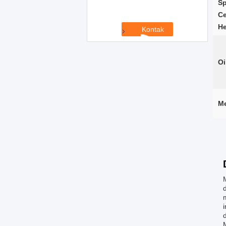
Sp
Ce
He
Oi
Me