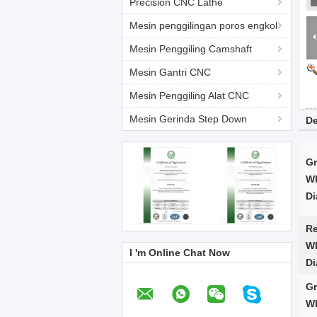
Precision CNC Lathe
Mesin penggilingan poros engkol
Mesin Penggiling Camshaft
Mesin Gantri CNC
Mesin Penggiling Alat CNC
Mesin Gerinda Step Down
De
Gr
W
Di
Re
W
I 'm Online Chat Now
Di
Gr
W