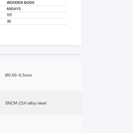
WOODEN BOOX
60DAYS
T/T
30
Ø0.05~0.5mm
SNCM-21H alloy steel