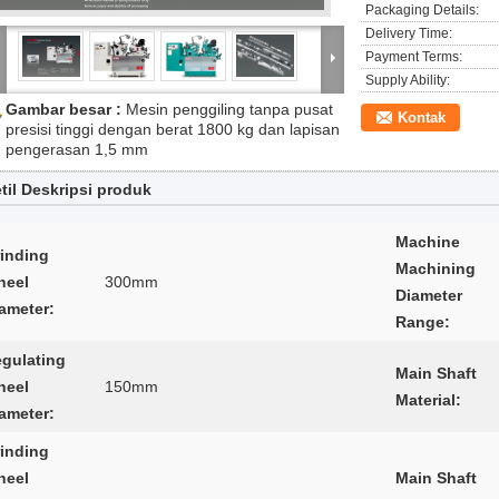
Packaging Details:
Delivery Time:
Payment Terms:
Supply Ability:
Gambar besar :
Mesin penggiling tanpa pusat
Kontak
presisi tinggi dengan berat 1800 kg dan lapisan
pengerasan 1,5 mm
til Deskripsi produk
Machine
inding
Machining
heel
300mm
Diameter
ameter:
Range:
gulating
Main Shaft
heel
150mm
Material:
ameter:
inding
heel
Main Shaft