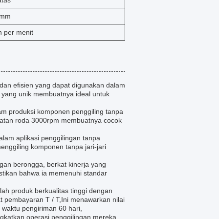
atas
 mm
n per menit
an efisien yang dapat digunakan dalam
si yang unik membuatnya ideal untuk
am produksi komponen penggiling tanpa
patan roda 3000rpm membuatnya cocok
am aplikasi penggilingan tanpa
nggiling komponen tanpa jari-jari
gan berongga, berkat kinerja yang
astikan bahwa ia memenuhi standar
h produk berkualitas tinggi dengan
 pembayaran T / T,Ini menawarkan nilai
 waktu pengiriman 60 hari,
gkatkan operasi penggilingan mereka.