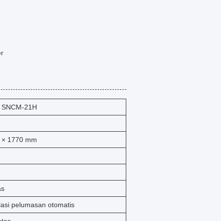
er
n SNCM-21H
0 × 1770 mm
as
lasi pelumasan otomatis