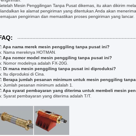
Pengiriman:
Setelah Mesin Penggilingan Tanpa Pusat dikemas, itu akan dikirim mel
diandalkan ke alamat pengiriman yang ditentukan.Anda akan meneri
kemajuan pengiriman dan memastikan proses pengiriman yang lancar.
FAQ:
T: Apa nama merek mesin penggiling tanpa pusat ini?
A: Nama mereknya HOTMAN.
T: Apa nomor model mesin penggiling tanpa pusat ini?
A: Nomor modelnya adalah FX-20G.
T: Di mana mesin penggiling tanpa pusat ini diproduksi?
: Itu diproduksi di Cina.
T: Berapa jumlah pesanan minimum untuk mesin penggiling tanpa 
A: Jumlah pesanan minimum adalah 1.
T: Apa syarat pembayaran yang diterima untuk membeli mesin peng
A: Syarat pembayaran yang diterima adalah T/T.