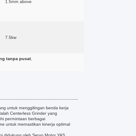
1.5mm above
7.5kw
ng tanpa pusat
,
cang untuk menggilingan benda kerja
adalah Centerless Grinder yang
hi permintaan berbagai
ine untuk memastikan kinerja optimal
ni didukung oleh Servo Motor YAS