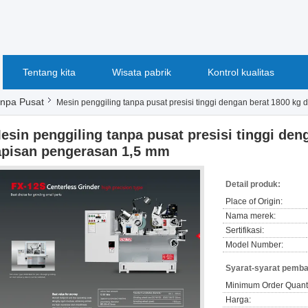
Tentang kita
Wisata pabrik
Kontrol kualitas
anpa Pusat
Mesin penggiling tanpa pusat presisi tinggi dengan berat 1800 kg
esin penggiling tanpa pusat presisi tinggi den
apisan pengerasan 1,5 mm
Detail produk:
Place of Origin:
Nama merek:
Sertifikasi:
Model Number:
Syarat-syarat pemba
Minimum Order Quanti
Harga: