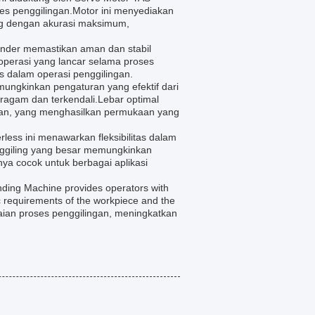
es penggilingan.Motor ini menyediakan
ing dengan akurasi maksimum,
rinder memastikan aman dan stabil
perasi yang lancar selama proses
as dalam operasi penggilingan.
ungkinkan pengaturan yang efektif dari
agam dan terkendali.Lebar optimal
ngan, yang menghasilkan permukaan yang
ess ini menawarkan fleksibilitas dalam
ggiling yang besar memungkinkan
ya cocok untuk berbagai aplikasi
ding Machine provides operators with
fic requirements of the workpiece and the
aian proses penggilingan, meningkatkan