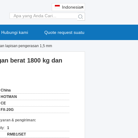
Indonesian
search
Hubungi kami
Quote request suatu
 dan lapisan pengerasan 1,5 mm
gan berat 1800 kg dan
China
HOTMAN
CE
FX-20G
yaran & pengiriman:
ty:
1
RMB1/SET