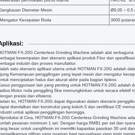
Kekerasan permukaan poros utama
HRC-62° di 
Jangkauan Diameter Mesin
Ø0,05 ~ 0,5
Mengatur Kecepatan Roda
3000 putara
Aplikasi:
HOTMAN FX-20G Centerless Grinding Machine adalah alat serbaguna d
berbagai kesempatan dan skenario aplikasi produk.Fitur dan spesifika
berbagai industri dan proses manufaktur.
Salah satu skenario aplikasi utama untuk HOTMAN FX-20G adalah dal
ujung.Kemampuan penggilingan yang tepat mesin dan mengatur kece
untuk menciptakan halus dan akurat akhir pada bagian tipless.
Kasus penggunaan lain yang penting untuk HOTMAN FX-20G adalah dal
radius.Motor roda penggiling 5kw memungkinkan untuk secara efektif me
dengan presisi dan efisiensi.
Selain itu, HOTMAN FX-20G dapat digunakan dalam skenario penggilin
dapat diandalkan dan konstruksi yang kokoh.5 dan sertifikasi CE mem
industri untuk aplikasi penggilingan berongga.
Diproduksi di Cina, HOTMAN FX-20G Centerless Grinding Machine adala
jumlah pesanan minimum 1 set. Dengan harga RMB1 per set dan syarat
yang besar untuk uangMesin ini memiliki kapasitas pasokan 30 unit dan
menjadikannya pilihan yang nyaman bagi perusahaan yang ingin menin