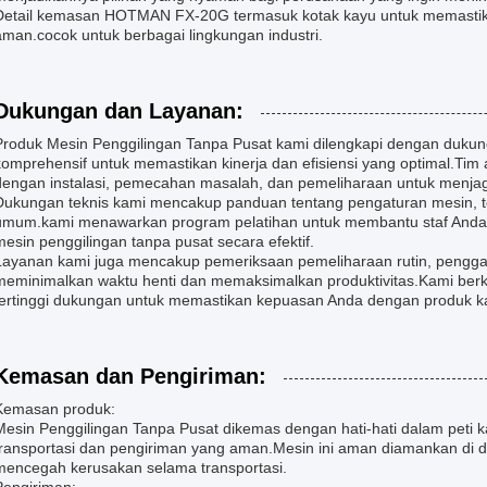
Detail kemasan HOTMAN FX-20G termasuk kotak kayu untuk memastik
aman.cocok untuk berbagai lingkungan industri.
Dukungan dan Layanan:
Produk Mesin Penggilingan Tanpa Pusat kami dilengkapi dengan dukun
komprehensif untuk memastikan kinerja dan efisiensi yang optimal.Tim
dengan instalasi, pemecahan masalah, dan pemeliharaan untuk menjag
Dukungan teknis kami mencakup panduan tentang pengaturan mesin, 
umum.kami menawarkan program pelatihan untuk membantu staf And
mesin penggilingan tanpa pusat secara efektif.
Layanan kami juga mencakup pemeriksaan pemeliharaan rutin, pengga
meminimalkan waktu henti dan memaksimalkan produktivitas.Kami ber
tertinggi dukungan untuk memastikan kepuasan Anda dengan produk ka
Kemasan dan Pengiriman:
Kemasan produk:
Mesin Penggilingan Tanpa Pusat dikemas dengan hati-hati dalam peti
transportasi dan pengiriman yang aman.Mesin ini aman diamankan di d
mencegah kerusakan selama transportasi.