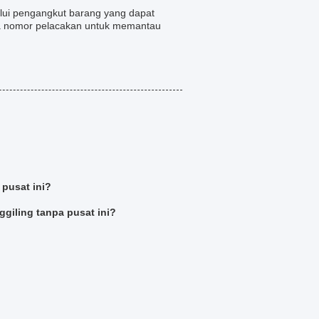
alui pengangkut barang yang dapat
ma nomor pelacakan untuk memantau
pusat ini?
giling tanpa pusat ini?